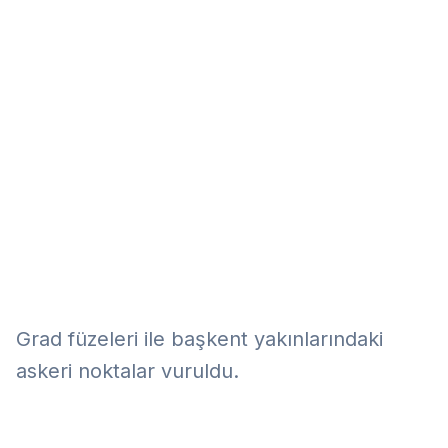
Eğitim
Kitap
Teknoloji
Keşfet
Grad füzeleri ile başkent yakınlarındaki
askeri noktalar vuruldu.