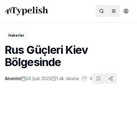
Haberler
Rus Güçleri Kiev
Dünya
Bölgesinde
Film ve Dizi
Anonim
24 Şub 2022
1 dk okuma
0
Kültür ve Sanat
Sağlık
Siyaset ve Tarih
Hayvan Hakları
Feminizm