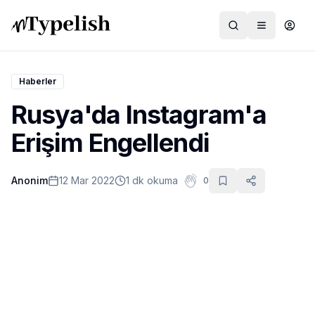
Haberler
Rusya'da Instagram'a
Dünya
Erişim Engellendi
Film ve Dizi
Anonim
12 Mar 2022
1 dk okuma
0
Kültür ve Sanat
Sağlık
Siyaset ve Tarih
Hayvan Hakları
Feminizm