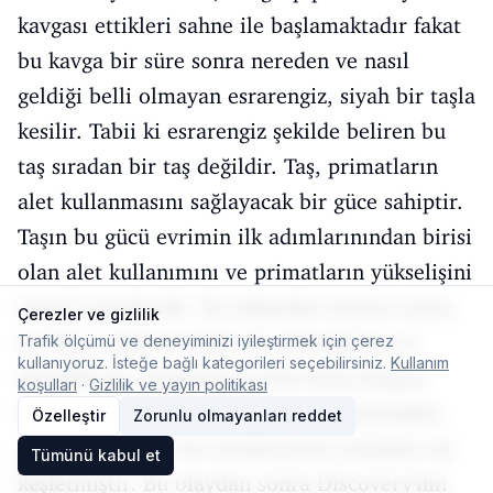
kavgası ettikleri sahne ile başlamaktadır fakat
bu kavga bir süre sonra nereden ve nasıl
geldiği belli olmayan esrarengiz, siyah bir taşla
kesilir. Tabii ki esrarengiz şekilde beliren bu
taş sıradan bir taş değildir. Taş, primatların
alet kullanmasını sağlayacak bir güce sahiptir.
Taşın bu gücü evrimin ilk adımlarınından birisi
olan alet kullanımını ve primatların yükselişini
temsil etmektedir. Bu sahneden hemen sonra
Çerezler ve gizlilik
ise film, yüzlerce belki de milyonlarca yıl
Trafik ölçümü ve deneyiminizi iyileştirmek için çerez
kullanıyoruz. İsteğe bağlı kategorileri seçebilirsiniz.
Kullanım
ilerideki bir medeniyetle bizi karşı karşıya
koşulları
·
Gizlilik ve yayın politikası
bırakır. Aynı siyah taşı, bir uzay gemisinden
Özelleştir
Zorunlu olmayanları reddet
gelen sinyallerle bu medeniyetin insanları da
Tümünü kabul et
keşfetmiştir. Bu olaydan sonra Discovery'nin