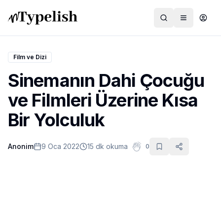
Film ve Dizi
Sinemanın Dahi Çocuğu
Dünya
ve Filmleri Üzerine Kısa
Film ve Dizi
Bir Yolculuk
Kültür ve Sanat
Anonim
9 Oca 2022
15 dk okuma
0
Sağlık
Siyaset ve Tarih
Hayvan Hakları
Feminizm