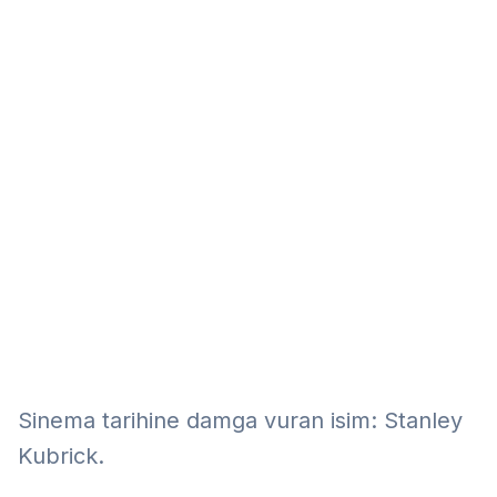
Eğitim
Kitap
Teknoloji
Keşfet
Sinema tarihine damga vuran isim: Stanley
Kubrick.