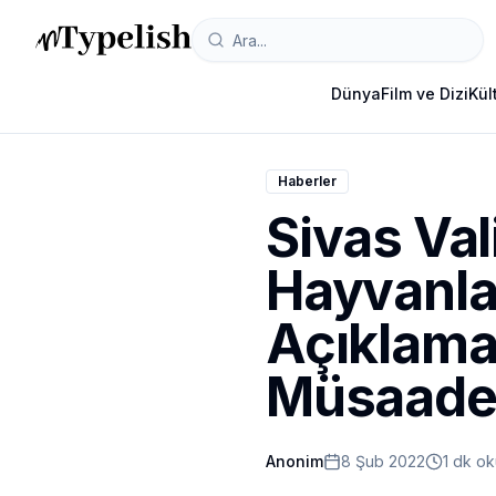
Dünya
Film ve Dizi
Kül
Haberler
Sivas Val
Hayvanlar
Açıklama
Müsaade 
Anonim
8 Şub 2022
1 dk o