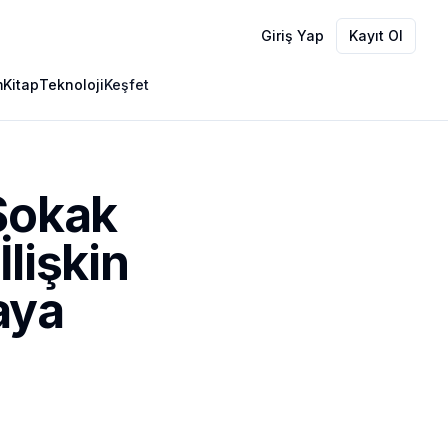
Giriş Yap
Kayıt Ol
m
Kitap
Teknoloji
Keşfet
 Sokak
lişkin
aya