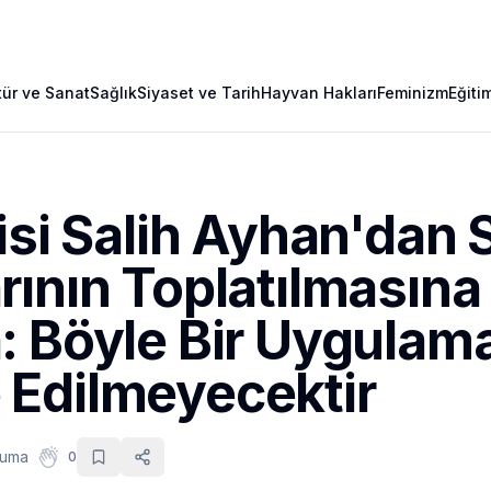
tür ve Sanat
Sağlık
Siyaset ve Tarih
Hayvan Hakları
Feminizm
Eğiti
isi Salih Ayhan'dan
ının Toplatılmasına İ
: Böyle Bir Uygulam
Edilmeyecektir
kuma
0