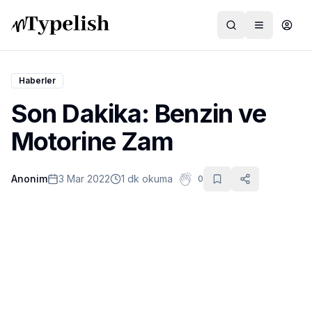
Haberler
Son Dakika: Benzin ve
Dünya
Motorine Zam
Film ve Dizi
Anonim
3 Mar 2022
1 dk okuma
0
Kültür ve Sanat
Sağlık
Siyaset ve Tarih
Hayvan Hakları
Feminizm