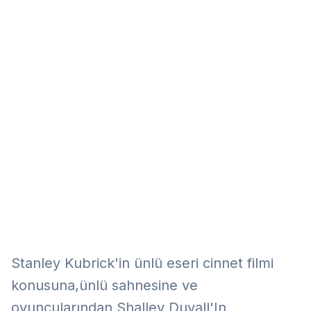
Eğitim
Kitap
Teknoloji
Keşfet
Stanley Kubrick'in ünlü eseri cinnet filmi
konusuna,ünlü sahnesine ve
oyuncularından Shalley Duvall'In