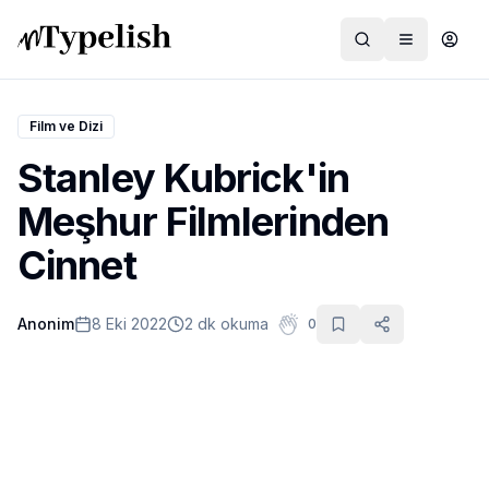
Film ve Dizi
Stanley Kubrick'in
Dünya
Meşhur Filmlerinden
Film ve Dizi
Cinnet
Kültür ve Sanat
Anonim
8 Eki 2022
2 dk okuma
0
Sağlık
Siyaset ve Tarih
Hayvan Hakları
Feminizm