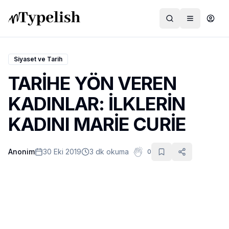
Siyaset ve Tarih
TARİHE YÖN VEREN
Dünya
KADINLAR: İLKLERİN
Film ve Dizi
KADINI MARİE CURİE
Kültür ve Sanat
Anonim
30 Eki 2019
3 dk okuma
0
Sağlık
Siyaset ve Tarih
Hayvan Hakları
Feminizm