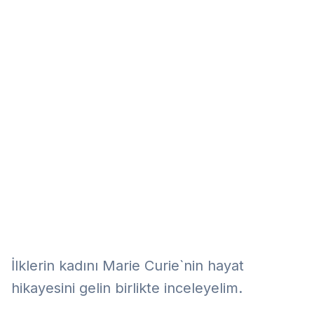
Eğitim
Kitap
Teknoloji
Keşfet
İlklerin kadını Marie Curie`nin hayat
hikayesini gelin birlikte inceleyelim.