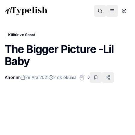
Kültür ve Sanat
The Bigger Picture -Lil
Dünya
Baby
Film ve Dizi
Anonim
29 Ara 2021
2 dk okuma
0
Kültür ve Sanat
Sağlık
Siyaset ve Tarih
Hayvan Hakları
Feminizm