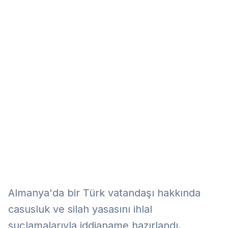
Eğitim
Kitap
Teknoloji
Keşfet
Almanya'da bir Türk vatandaşı hakkında
casusluk ve silah yasasını ihlal
suçlamalarıyla iddianame hazırlandı.