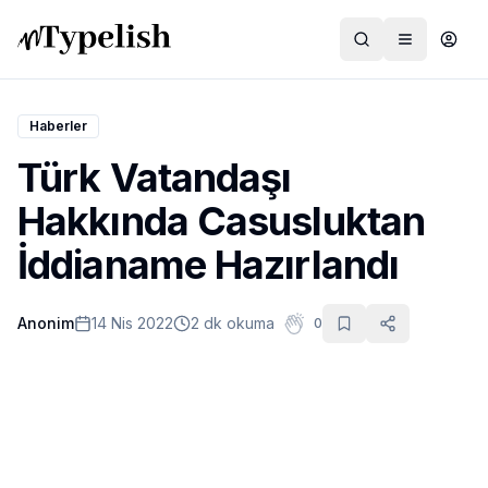
Haberler
Türk Vatandaşı
Dünya
Hakkında Casusluktan
Film ve Dizi
İddianame Hazırlandı
Kültür ve Sanat
Anonim
14 Nis 2022
2 dk okuma
0
Sağlık
Siyaset ve Tarih
Hayvan Hakları
Feminizm