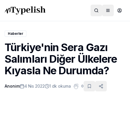
Haberler
Türkiye'nin Sera Gazı
Dünya
Salımları Diğer Ülkelere
Film ve Dizi
Kıyasla Ne Durumda?
Kültür ve Sanat
Anonim
4 Nis 2022
1 dk okuma
0
Sağlık
Siyaset ve Tarih
Hayvan Hakları
Feminizm