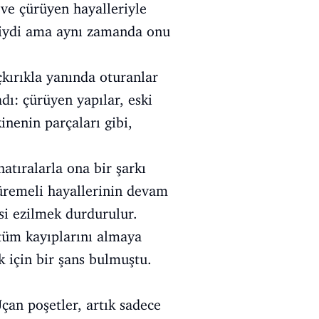
 ve çürüyen hayalleriyle
aliydi ama aynı zamanda onu
çkırıkla yanında oturanlar
dı: çürüyen yapılar, eski
inenin parçaları gibi,
atıralarla ona bir şarkı
üremeli hayallerinin devam
si ezilmek durdurulur.
, tüm kayıplarını almaya
 için bir şans bulmuştu.
çan poşetler, artık sadece