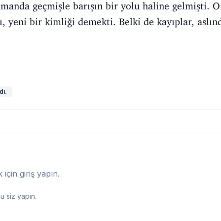
zamanda geçmişle barışın bir yolu haline gelmişti. 
sı, yeni bir kimliği demekti. Belki de kayıplar, aslın
dı.
çin giriş yapın.
 siz yapın.