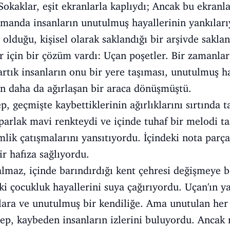
 Sokaklar, eşit ekranlarla kaplıydı; Ancak bu ekranl
amanda insanların unutulmuş hayallerinin yankıları
 olduğu, kişisel olarak saklandığı bir arşivde sakla
r için bir çözüm vardı: Uçan poşetler. Bir zamanla
artık insanların onu bir yere taşıması, unutulmuş h
an daha da ağırlaşan bir araca dönüşmüştü.
 geçmişte kaybettiklerinin ağırlıklarını sırtında ta
 parlak mavi renkteydi ve içinde tuhaf bir melodi t
mlik çatışmalarını yansıtıyordu. İçindeki nota parç
ir hafıza sağlıyordu.
almaz, içinde barındırdığı kent çehresi değişmeye b
i çocukluk hayallerini suya çağırıyordu. Uçan'ın ya
lara ve unutulmuş bir kendiliğe. Ama unutulan her 
ep, kaybeden insanların izlerini buluyordu. Ancak 