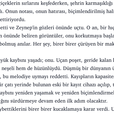
çeklerin sırlarını keşfederken, şehrin karmaşıklığı
ı. Onun notası, onun hatırası, biçimlendirilmiş h
ettiriyordu.
 etti ve Zeynep'in gözleri önünde uçtu. O an, bir hı
in önünde beliren görüntüler, onu korkutmaya başla
ybolmuş anılar. Her şey, birer birer çürüyen bir mak
üyük kaybını yaşadı; onu. Uçan poşet, geride kalan h
em neşeli hem de hüzünlüydü. Düşmüş bir dünyanın 
 bu melodiye uymayı reddetti. Kayıpların kapasite
r çatı yerinde bulunan eski bir kayıt cihazı açılıp
 kaybını yeniden yaşamak ve yeniden biçimlendirmek
ığını sürdürmeye devam eden ilk adım olacaktır.
bettiklerini birer birer kucaklamaya karar verdi. U