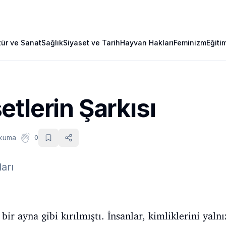
tür ve Sanat
Sağlık
Siyaset ve Tarih
Hayvan Hakları
Feminizm
Eğiti
tlerin Şarkısı
okuma
0
arı
bir ayna gibi kırılmıştı. İnsanlar, kimliklerini yalnız