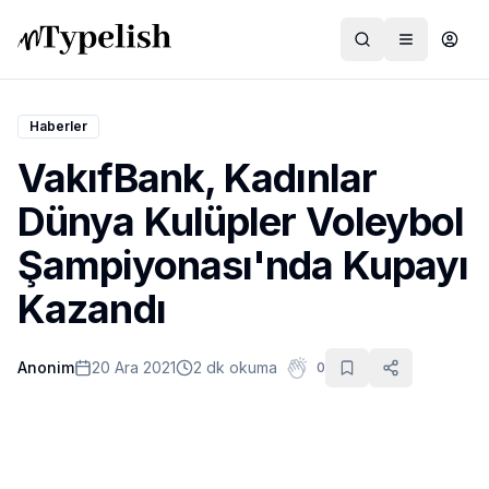
Haberler
VakıfBank, Kadınlar
Dünya
Dünya Kulüpler Voleybol
Film ve Dizi
Şampiyonası'nda Kupayı
Kültür ve Sanat
Kazandı
Sağlık
Anonim
20 Ara 2021
2 dk okuma
0
Siyaset ve Tarih
Hayvan Hakları
Feminizm