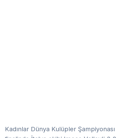
Eğitim
Kitap
Teknoloji
Keşfet
Kadınlar Dünya Kulüpler Şampiyonası