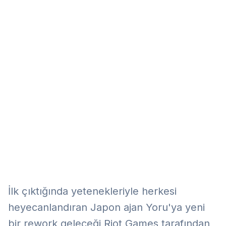
Eğitim
Kitap
Teknoloji
Keşfet
İlk çıktığında yetenekleriyle herkesi
heyecanlandıran Japon ajan Yoru'ya yeni
bir rework geleceği Riot Games tarafından