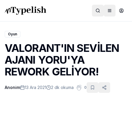
Oyun
VALORANT'IN SEVİLEN
Dünya
AJANI YORU'YA
Film ve Dizi
REWORK GELİYOR!
Kültür ve Sanat
Anonim
13 Ara 2021
2 dk okuma
0
Sağlık
Siyaset ve Tarih
Hayvan Hakları
Feminizm