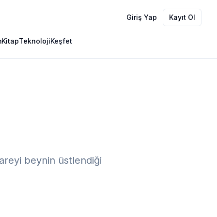
Giriş Yap
Kayıt Ol
m
Kitap
Teknoloji
Keşfet
areyi beynin üstlendiği