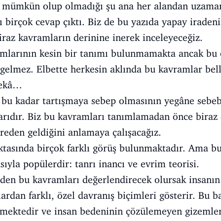
 mümkün olup olmadığı şu ana her alandan uzamanla
lı birçok cevap çıktı. Biz de bu yazıda yapay irad
iraz kavramların derinine inerek inceleyeceğiz.
amlarının kesin bir tanımı bulunmamakta ancak bu 
elmez. Elbette herkesin aklında bu kavramlar bell
zekâ…
bu kadar tartışmaya sebep olmasının yegâne sebebi 
ılarıdır. Biz bu kavramları tanımlamadan önce biraz
reden geldiğini anlamaya çalışacağız.
oktasında birçok farklı görüş bulunmaktadır. Ama bu
asıyla popülerdir: tanrı inancı ve evrim teorisi.
nden bu kavramları değerlendirecek olursak insanın 
klardan farklı, özel davranış biçimleri gösterir. Bu b
lmektedir ve insan bedeninin çözülemeyen gizemle