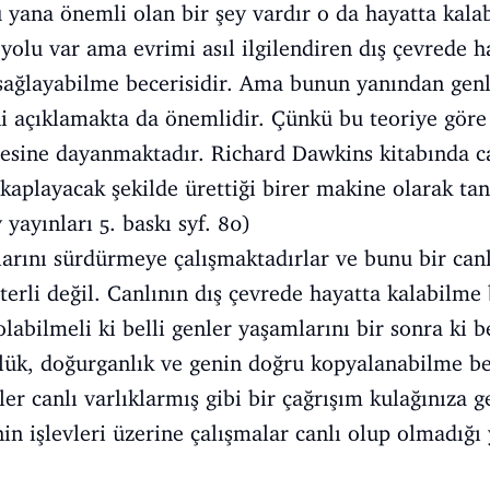
yana önemli olan bir şey vardır o da hayatta kala
yolu var ama evrimi asıl ilgilendiren dış çevrede h
sağlayabilme becerisidir. Ama bunun yanından genl
ni açıklamakta da önemlidir. Çünkü bu teoriye göre
esine dayanmaktadır. Richard Dawkins kitabında ca
 kaplayacak şekilde ürettiği birer makine olarak t
yayınları 5. baskı syf. 80)
arını sürdürmeye çalışmaktadırlar ve bunu bir can
terli değil. Canlının dış çevrede hayatta kalabilme
olabilmeli ki belli genler yaşamlarını bir sonra k
lük, doğurganlık ve genin doğru kopyalanabilme bec
r canlı varlıklarmış gibi bir çağrışım kulağınıza ge
nin işlevleri üzerine çalışmalar canlı olup olmadığ