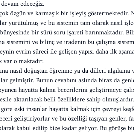
 devam edeceğiz.
çok özgün ve karmaşık bir işleyiş göstermektedir.
ar yürütülmüş ve bu sistemin tam olarak nasıl işle
a bünyesinde bir sürü soru işareti barınmaktadır. B
a sistemini ve bilinç ve iradenin bu çalışma siste
eynin evrim süreci ile gelişen yapısı daha ilk aşam
k var olmaktadır.
ına nasıl doğuştan öğrenme ya da dilleri algılama v
lar gelmiştir. Bunun cevabını aslında biraz da gen
oyunca hayatta kalma becerilerini geliştirmeye çalı
esile aktarılacak belli özelliklere sahip olmuşlar
göre eski insanlar hayatta kalmak için çevreyi keş
ceri geliştiriyorlar ve bu özelliği taşıyan genler, f
 olarak kabul edilip bize kadar geliyor. Bu görüşe bir