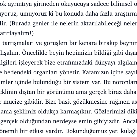
ok ayrıntıya girmeden okuyucuya sadece bilimsel ö
şıyoruz, umuyoruz ki bu konuda daha fazla araştır
ir. (Burada genler ile nelerin aktarılabileceği nel
atırlayalım!)
 tartışmaları ve görüşleri bir kenara bırakıp beynin
lışalım. Öncelikle beyin hepimizin bildiği gibi dış
 bilgileri işleyerek bize etrafımızdaki dünyayı algıl
e bedendeki organları yönetir. Kafamızın içine sa
imler içinde bulunduğu bir sistem var. Bu nöronları
şeklinin dıştan bir görünümü ama gerçek biraz daha
ir mucize gibidir. Bize basit gözükmesine rağmen a
ılama şeklimiz oldukça karmaşıktır. Gözlerimizi dik
gerçek olduğundan nerdeyse emin gibiyizdir. Ancak
önemli bir etkisi vardır. Dokunduğumuz yer, kulağı