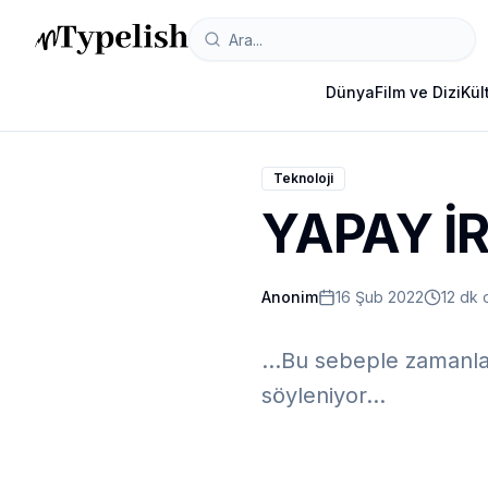
Dünya
Film ve Dizi
Kül
Teknoloji
YAPAY İ
Anonim
16 Şub 2022
12 dk
...Bu sebeple zamanla 
söyleniyor...