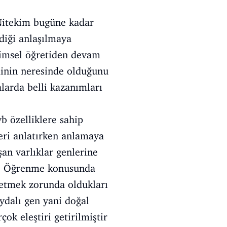
 Nitekim bugüne kadar
diği anlaşılmaya
ilimsel öğretiden devam
minin neresinde olduğunu
alarda belli kazanımları
b özelliklere sahip
leri anlatırken anlamaya
şan varlıklar genlerine
dır. Öğrenme konusunda
fetmek zorunda oldukları
aydalı gen yani doğal
çok eleştiri getirilmiştir