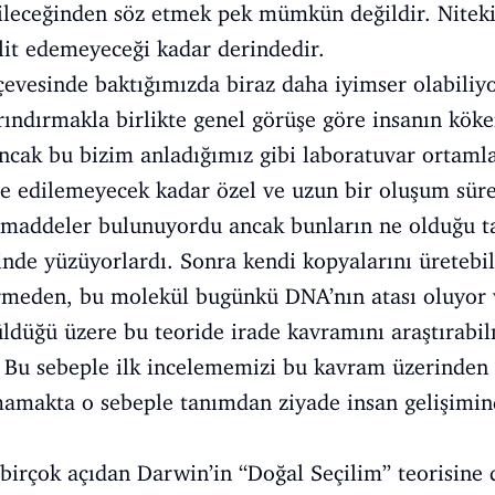
ileceğinden söz etmek pek mümkün değildir. Nitekim
lit edemeyeceği kadar derindedir.
çevesinde baktığımızda biraz daha iyimser olabiliyo
rındırmakla birlikte genel görüşe göre insanın köken
ncak bu bizim anladığımız gibi laboratuvar ortamla
e edilemeyecek kadar özel ve uzun bir oluşum sür
 maddeler bulunuyordu ancak bunların ne olduğu ta
inde yüzüyorlardı. Sonra kendi kopyalarını üretebi
girmeden, bu molekül bugünkü DNA’nın atası oluyor
üldüğü üzere bu teoride irade kavramını araştırabi
. Bu sebeple ilk incelememizi bu kavram üzerinden
mamakta o sebeple tanımdan ziyade insan gelişimin
 birçok açıdan Darwin’in “Doğal Seçilim” teorisine 