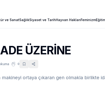
tür ve Sanat
Sağlık
Siyaset ve Tarih
Hayvan Hakları
Feminizm
Eğiti
RADE ÜZERİNE
 okuma
0
makineyi ortaya çıkaran gen olmakla birlikte id