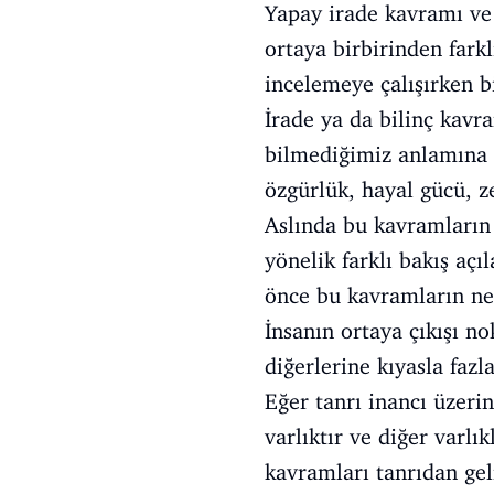
Yapay irade kavramı ve
ortaya birbirinden fark
incelemeye çalışırken b
İrade ya da bilinç kavr
bilmediğimiz anlamına g
özgürlük, hayal gücü, 
Aslında bu kavramların 
yönelik farklı bakış aç
önce bu kavramların ne
İnsanın ortaya çıkışı n
diğerlerine kıyasla fazl
Eğer tanrı inancı üzeri
varlıktır ve diğer varlı
kavramları tanrıdan ge