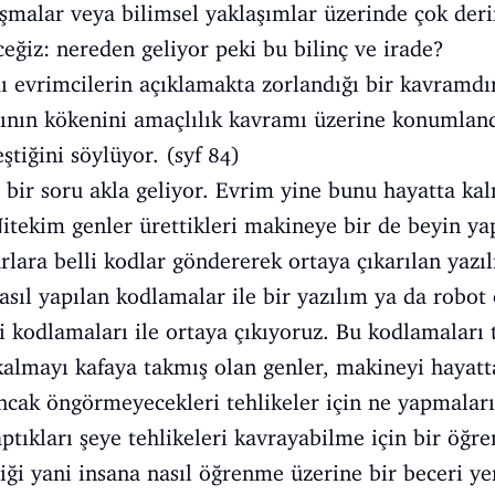
şmalar veya bilimsel yaklaşımlar üzerinde çok deri
ceğiz: nereden geliyor peki bu bilinç ve irade?
ı evrimcilerin açıklamakta zorlandığı bir kavramd
mının kökenini amaçlılık kavramı üzerine konumlan
ştiğini söylüyor. (syf 84)
ı bir soru akla geliyor. Evrim yine bunu hayatta k
Nitekim genler ürettikleri makineye bir de beyin ya
rlara belli kodlar göndererek ortaya çıkarılan yazı
asıl yapılan kodlamalar ile bir yazılım ya da robot 
i kodlamaları ile ortaya çıkıyoruz. Bu kodlamaları 
kalmayı kafaya takmış olan genler, makineyi hayatt
ncak öngörmeyecekleri tehlikeler için ne yapmaları 
aptıkları şeye tehlikeleri kavrayabilme için bir öğr
diği yani insana nasıl öğrenme üzerine bir beceri yer