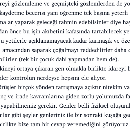
vreyi gözlemleme ve geçmişteki gözlemlerden de yo
kaydetme becerisi yani öğrenme tek başına yeterl
malar yaparak geleceği tahmin edebilsinler diye ha
an önce bu işin akıbetini kafasında tartabilecek yet
u yetilerle açıklanamayacak kadar karmaşık ve öze
ıl amacından saparak çoğalmayı reddedilirler daha 
abilirler (tek bir çocuk dahi yapmadan hem de).
neyi ortaya çıkaran gen olmakla birlikte idareyi b
nler kontrolün nerdeyse hepsini ele alıyor.
rüşler birçok yönden tartışmaya açıktır nitekim v
ç ve irade kavramlarına giden zorlu yolumuzda far
 yapabilmemiz gerekir. Genler belli fiziksel oluşu
, anılar gibi şeyler genleriniz ile bir sonraki kuşağa
irlikte bize tam bir cevap veremediğini görüyoruz