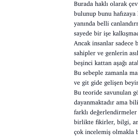
Burada haklı olarak çe
bulunup bunu hafızaya 
yanında belli canlandır
sayede bir işe kalkışmad
Ancak insanlar sadece b
sahipler ve genlerin as
beşinci kattan aşağı at
Bu sebeple zamanla maki
ve git gide gelişen beyi
Bu teoride savunulan gö
dayanmaktadır ama bilin
farklı değerlendirmeler
birlikte fikirler, bilgi
çok incelemiş olmakla b