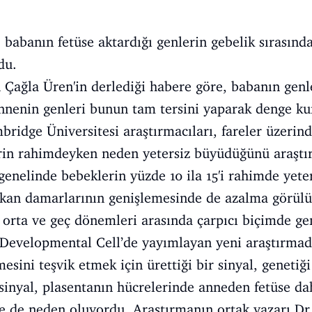
 babanın fetüse aktardığı genlerin gebelik sırasında
du.
Çağla Üren'in derlediği habere göre, babanın genle
annenin genleri bunun tam tersini yaparak denge ku
mbridge Üniversitesi araştırmacıları, fareler üzerin
rin rahimdeyken neden yetersiz büyüdüğünü araştı
nelinde bebeklerin yüzde 10 ila 15'i rahimde yete
i kan damarlarının genişlemesinde de azalma görül
 orta ve geç dönemleri arasında çarpıcı biçimde ge
 Developmental Cell’de yayımlayan yeni araştırmada
ini teşvik etmek için ürettiği bir sinyal, genetiği 
 sinyal, plasentanın hücrelerinde anneden fetüse da
re de neden oluyordu. Araştırmanın ortak yazarı Dr 