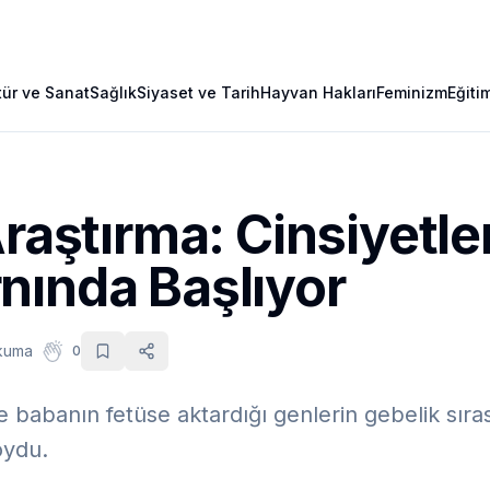
tür ve Sanat
Sağlık
Siyaset ve Tarih
Hayvan Hakları
Feminizm
Eğiti
Araştırma: Cinsiyetle
nında Başlıyor
kuma
0
ve babanın fetüse aktardığı genlerin gebelik sıra
oydu.