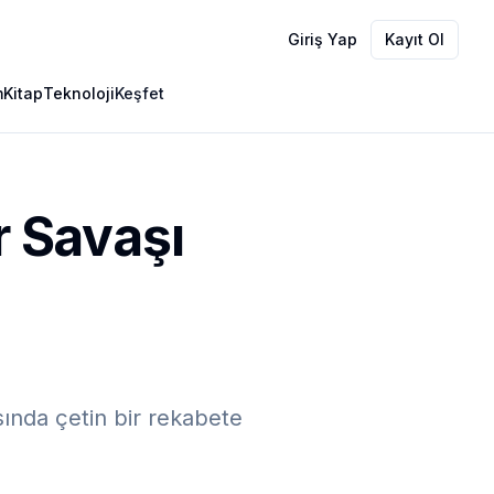
Giriş Yap
Kayıt Ol
m
Kitap
Teknoloji
Keşfet
r Savaşı
sında çetin bir rekabete