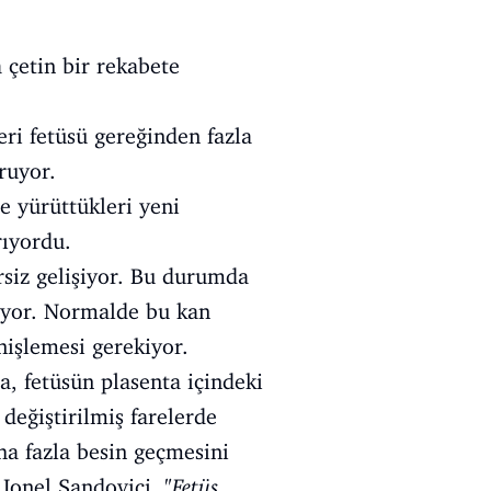
 çetin bir rekabete
ri fetüsü gereğinden fazla
ruyor.
de yürüttükleri yeni
rıyordu.
rsiz gelişiyor. Bu durumda
üyor. Normalde bu kan
nişlemesi gerekiyor.
, fetüsün plasenta içindeki
değiştirilmiş farelerde
ha fazla besin geçmesini
Ionel Sandovici, "
Fetüs