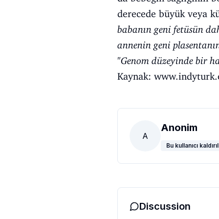
derecede büyük veya kü
babanın geni fetüsün da
annenin geni plasentanın
"
Genom düzeyinde bir hala
Kaynak:
www.indyturk
Anonim
A
Bu kullanıcı kaldırıl
Discussion