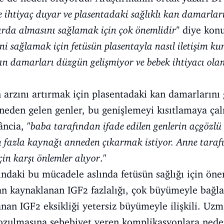
e ihtiyaç duyar ve plasentadaki sağlıklı kan damarlar
rda almasını sağlamak için çok önemlidir"
diye konu
ni sağlamak için fetüsün plasentayla nasıl iletişim k
an damarları düzgün gelişmiyor ve bebek ihtiyacı ola
n arzını artırmak için plasentadaki kan damarlarını 
neden gelen genler, bu genişlemeyi kısıtlamaya ça
ncia, "
baba tarafından ifade edilen genlerin açgözlü
azla kaynağı anneden çıkarmak istiyor. Anne tarafın
çin karşı önlemler alıyor
."
ndaki bu mücadele aslında fetüsün sağlığı için öne
an kaynaklanan IGF2 fazlalığı, çok büyümeyle bağla
nan IGF2 eksikliği yetersiz büyümeyle ilişkili. Uz
bozulmasına sebebiyet veren komplikasyonlara ned