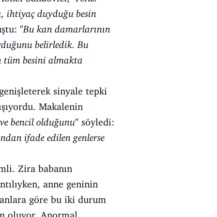
ı, ihtiyaç duyduğu besin
ştu: "
Bu kan damarlarının
urduğunu belirledik. Bu
n tüm besini almakta
genişleterek sinyale tepki
lışıyordu. Makalenin
 ve bencil olduğunu
" söyledi:
dan ifade edilen genlerse
mli. Zira babanın
ntılıyken, anne geninin
manlara göre bu iki durum
en oluyor. Anormal