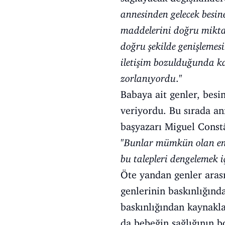
annesinden gelecek besin
maddelerini doğru mikta
doğru şekilde genişlemesi
iletişim bozulduğunda k
zorlanıyordu
."
Babaya ait genler, besi
veriyordu. Bu sırada an
başyazarı Miguel Constâ
"
Bunlar mümkün olan en f
bu talepleri dengelemek i
Öte yandan genler arası
genlerinin baskınlığınd
baskınlığından kaynakla
da bebeğin sağlığının 