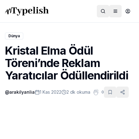
Dünya
Kristal Elma Ödül
Dünya
Töreni’nde Reklam
Film ve Dizi
Yaratıcılar Ödüllendirildi
Kültür ve Sanat
@
arakilyanlia
1 Kas 2022
2 dk okuma
0
Sağlık
Siyaset ve Tarih
Hayvan Hakları
Feminizm