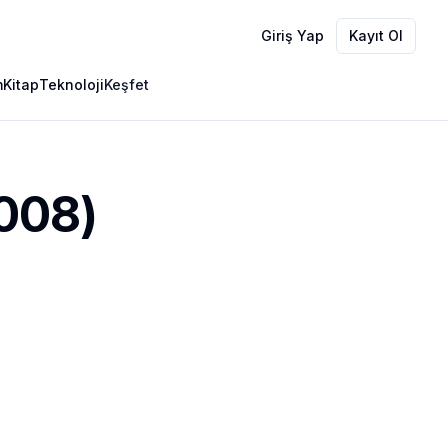
Giriş Yap
Kayıt Ol
m
Kitap
Teknoloji
Keşfet
2008)