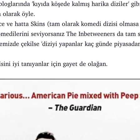
bloglarında 'kıyıda köşede kalmış harika diziler' gibi
m olarak öyle.
ce ve hatta Skins (tam olarak komedi dizisi olmasa
komedilerini seviyorsanız The Inbetweeners da tam si
kemizde çekilse 'diziyi yapanlar kaç günde piyasadan
ini iyi tanıyanlar için gayet de olağan.