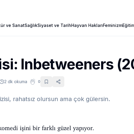
tür ve Sanat
Sağlık
Siyaset ve Tarih
Hayvan Hakları
Feminizm
Eğiti
isi: Inbetweeners (
2 dk okuma
0
izisi, rahatsız olursun ama çok gülersin.
komedi işini bir farklı güzel yapıyor.