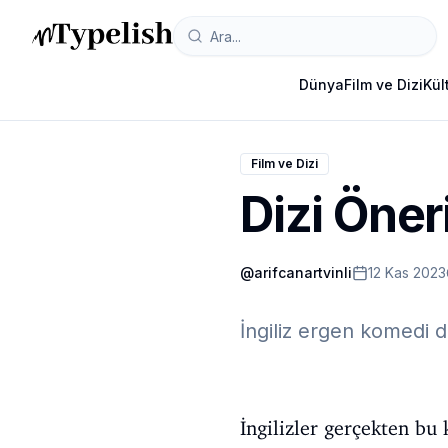
Dünya
Film ve Dizi
Kül
Film ve Dizi
Dizi Öner
@
arifcanartvinli
12 Kas 2023
İngiliz ergen komedi d
İngilizler gerçekten bu 