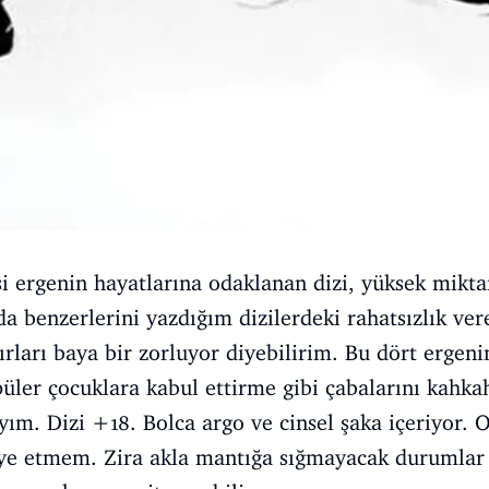
cisi ergenin hayatlarına odaklanan dizi, yüksek mikt
ıda benzerlerini yazdığım dizilerdeki rahatsızlık ve
ırları baya bir zorluyor diyebilirim. Bu dört ergen
üler çocuklara kabul ettirme gibi çabalarını kahkaha
m. Dizi +18. Bolca argo ve cinsel şaka içeriyor. 
ye etmem. Zira akla mantığa sığmayacak durumlar 