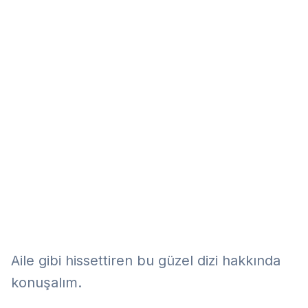
Eğitim
Kitap
Teknoloji
Keşfet
Aile gibi hissettiren bu güzel dizi hakkında
konuşalım.