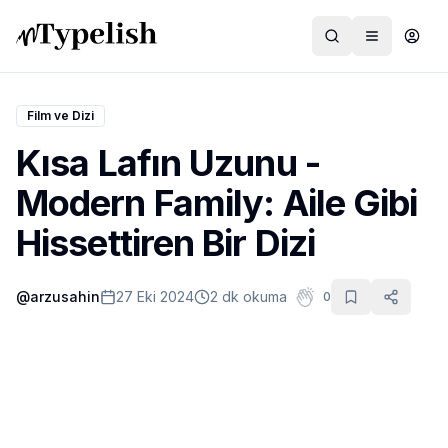
Film ve Dizi
Kısa Lafın Uzunu -
Dünya
Modern Family: Aile Gibi
Film ve Dizi
Hissettiren Bir Dizi
Kültür ve Sanat
@
arzusahin
27 Eki 2024
2 dk okuma
0
Sağlık
Siyaset ve Tarih
Hayvan Hakları
Feminizm