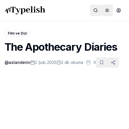
Film ve Dizi
The Apothecary Diaries
Dünya
@
aslanderin
2 Şub 2025
2 dk okuma
0
Film ve Dizi
Kültür ve Sanat
Sağlık
Siyaset ve Tarih
Hayvan Hakları
Feminizm