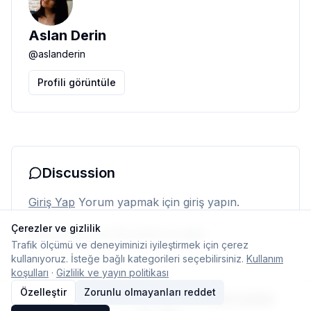
Aslan Derin
@
aslanderin
Profili görüntüle
Discussion
Giriş Yap
Yorum yapmak için giriş yapın.
Çerezler ve gizlilik
Henüz yorum yok. İlk yorumu siz yapın.
Trafik ölçümü ve deneyiminizi iyileştirmek için çerez
kullanıyoruz. İsteğe bağlı kategorileri seçebilirsiniz.
Kullanım
koşulları
·
Gizlilik ve yayın politikası
Özelleştir
Zorunlu olmayanları reddet
© 2026 Typelish
Ana Sayfa
Ekip
İletişim
Çerez ayarları