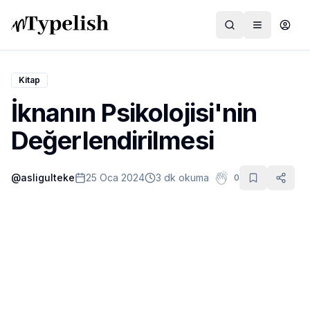
Kitap
İknanın Psikolojisi'nin
Dünya
Değerlendirilmesi
Film ve Dizi
@
asligulteke
25 Oca 2024
3 dk okuma
0
Kültür ve Sanat
Sağlık
Siyaset ve Tarih
Hayvan Hakları
Feminizm