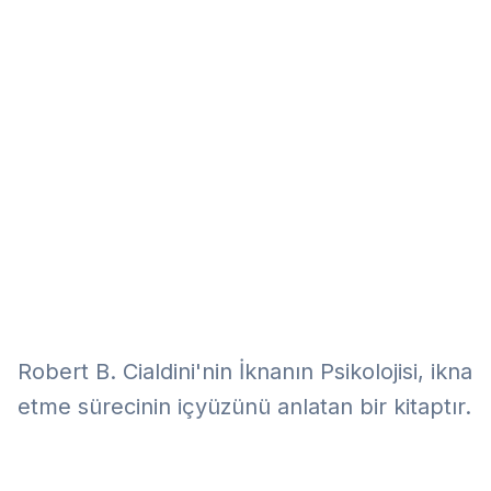
Eğitim
Kitap
Teknoloji
Keşfet
Robert B. Cialdini'nin İknanın Psikolojisi, ikna
etme sürecinin içyüzünü anlatan bir kitaptır.