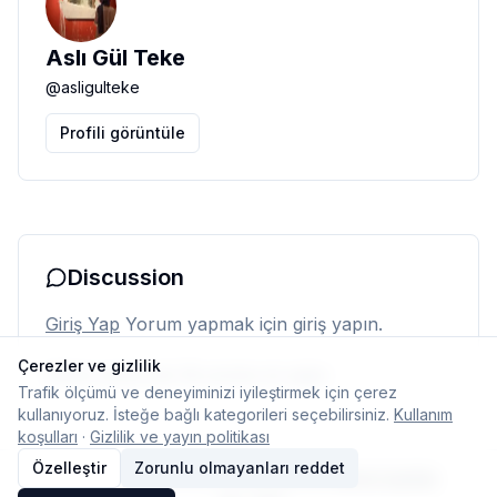
Aslı Gül Teke
@
asligulteke
Profili görüntüle
Discussion
Giriş Yap
Yorum yapmak için giriş yapın.
Çerezler ve gizlilik
Henüz yorum yok. İlk yorumu siz yapın.
Trafik ölçümü ve deneyiminizi iyileştirmek için çerez
kullanıyoruz. İsteğe bağlı kategorileri seçebilirsiniz.
Kullanım
koşulları
·
Gizlilik ve yayın politikası
Özelleştir
Zorunlu olmayanları reddet
© 2026 Typelish
Ana Sayfa
Ekip
İletişim
Çerez ayarları