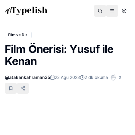
Film ve Dizi
Film Önerisi: Yusuf ile
Dünya
Kenan
Film ve Dizi
@
atakankahraman35
23 Ağu 2023
2 dk okuma
0
Kültür ve Sanat
Sağlık
Siyaset ve Tarih
Hayvan Hakları
Feminizm