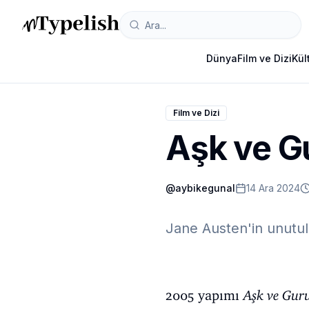
Dünya
Film ve Dizi
Kül
Film ve Dizi
Aşk ve G
@
aybikegunal
14 Ara 2024
Jane Austen'in unutul
2005 yapımı
Aşk ve Gur