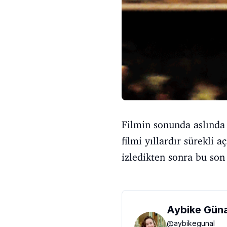
Filmin sonunda aslında
filmi yıllardır sürekli 
izledikten sonra bu son
Aybike Güna
@
aybikegunal