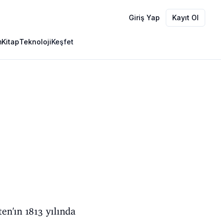
Giriş Yap
Kayıt Ol
m
Kitap
Teknoloji
Keşfet
ten'ın 1813 yılında