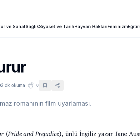
tür ve Sanat
Sağlık
Siyaset ve Tarih
Hayvan Hakları
Feminizm
Eğiti
urur
2 dk okuma
0
maz romanının film uyarlaması.
ur
(
Pride and Prejudice
), ünlü İngiliz yazar Jane Aus