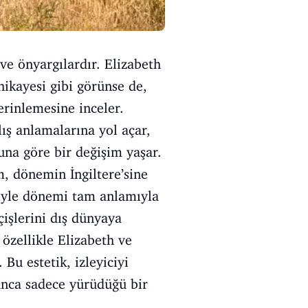
r ve önyargılardır. Elizabeth
hikayesi gibi görünse de,
erinlemesine inceler.
lış anlamalarına yol açar,
una göre bir değişim yaşar.
, dönemin İngiltere’sine
eriyle dönemi tam anlamıyla
çişlerini dış dünyaya
 özellikle Elizabeth ve
Bu estetik, izleyiciyi
unca sadece yürüdüğü bir