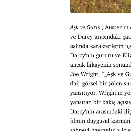
Aşk ve Gurur
, Austen'ın 
ve Darcy arasındaki çatı
aslında karakterlerin iç
Darcy'nin gururu ve Eliz
ancak hikayenin sonunda
Joe Wright, "_Aşk ve G
dair görsel bir şölen s
yansıtıyor. Wright’ın y
yansıtan bir bakış açısı
Darcy'nin arasındaki ili
filmin duygusal katmanl
sahneyi hayranlıkla izl