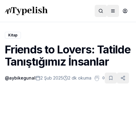
Kitap
Friends to Lovers: Tatilde
Dünya
Tanıştığımız İnsanlar
Film ve Dizi
@
aybikegunal
2 Şub 2025
2 dk okuma
0
Kültür ve Sanat
Sağlık
Siyaset ve Tarih
Hayvan Hakları
Feminizm