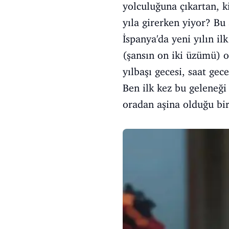
yolculuğuna çıkartan, k
yıla girerken yiyor? Bu
İspanya'da yeni yılın i
(şansın on iki üzümü) ol
yılbaşı gecesi, saat ge
Ben ilk kez bu geleneğ
oradan aşina olduğu bi