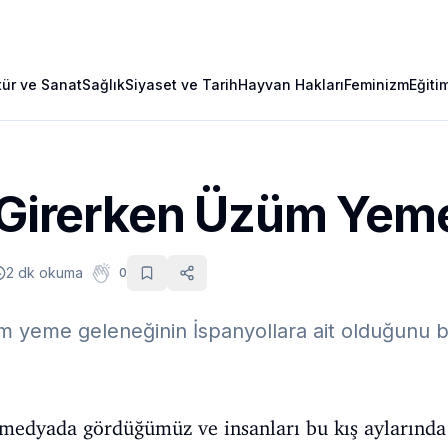
tür ve Sanat
Sağlık
Siyaset ve Tarih
Hayvan Hakları
Feminizm
Eğiti
a Girerken Üzüm Yem
2 dk okuma
0
üm yeme geleneğinin İspanyollara ait olduğunu 
 medyada gördüğümüz ve insanları bu kış aylarınd