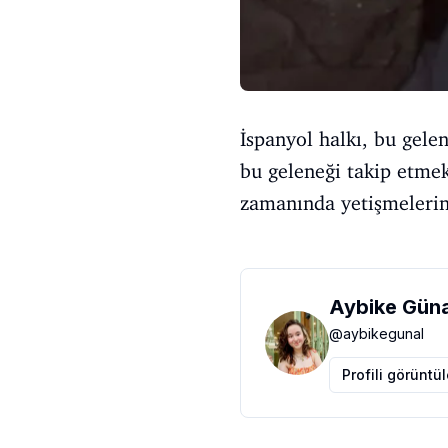
İspanyol halkı, bu gele
bu geleneği takip etmek
zamanında yetişmelerini 
Aybike Güna
@
aybikegunal
Profili görüntü