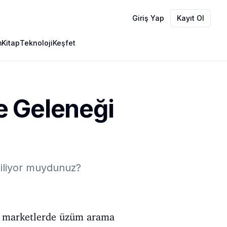
Giriş Yap
Kayıt Ol
m
Kitap
Teknoloji
Keşfet
e Geleneği
biliyor muydunuz?
a marketlerde üzüm arama