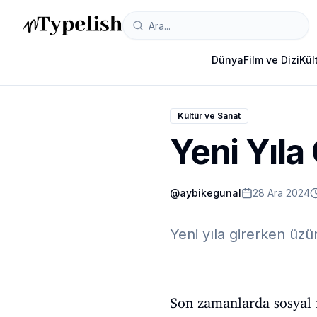
Dünya
Film ve Dizi
Kül
Kültür ve Sanat
Yeni Yıl
@
aybikegunal
28 Ara 2024
Yeni yıla girerken üz
Son zamanlarda sosyal