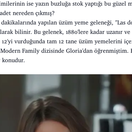
imilerinin ise yazın buzluğa stok yaptığı bu güzel 
 adet nereden çıkmış?
lk dakikalarında yapılan üzüm yeme geleneği, "Las d
arak bilinir. Bu gelenek, 1880'lere kadar uzanır ve 
ce 12'yi vurduğunda tam 12 tane üzüm yemelerini içer
i Modern Family dizisinde Gloria'dan öğrenmiştim
r konudur.