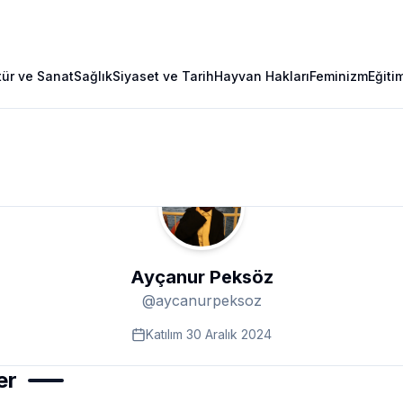
tür ve Sanat
Sağlık
Siyaset ve Tarih
Hayvan Hakları
Feminizm
Eğiti
Ayçanur Peksöz
@
aycanurpeksoz
Katılım
30 Aralık 2024
er