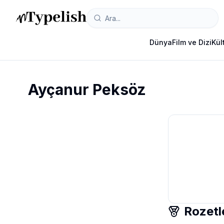
Dünya
Film ve Dizi
Kül
Ayçanur Peksöz
Rozetl