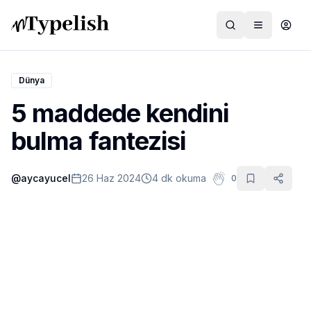
Dünya
5 maddede kendini
Dünya
bulma fantezisi
Film ve Dizi
@
aycayucel
26 Haz 2024
4 dk okuma
0
Kültür ve Sanat
Sağlık
Siyaset ve Tarih
Hayvan Hakları
Feminizm