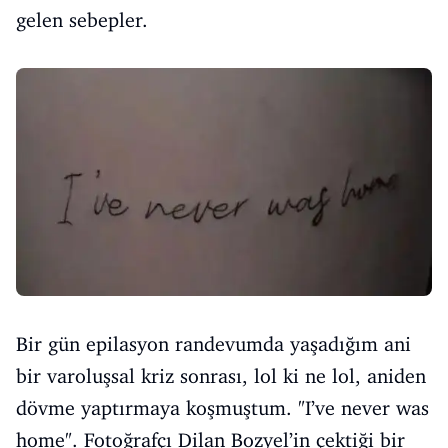
gelen sebepler.
Bir gün epilasyon randevumda yaşadığım ani
bir varoluşsal kriz sonrası, lol ki ne lol, aniden
dövme yaptırmaya koşmuştum. "I’ve never was
home". Fotoğrafçı Dilan Bozyel’in çektiği bir