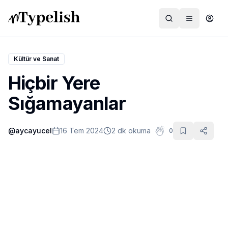
Kültür ve Sanat
Hiçbir Yere
Dünya
Sığamayanlar
Film ve Dizi
@
aycayucel
16 Tem 2024
2 dk okuma
0
Kültür ve Sanat
Sağlık
Siyaset ve Tarih
Hayvan Hakları
Feminizm