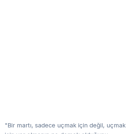
Eğitim
Kitap
Teknoloji
Keşfet
"Bir martı, sadece uçmak için değil, uçmak