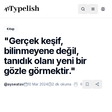
Kitap
"Gerçek keşif,
Dünya
bilinmeyene değil,
Film ve Dizi
tanıdık olanı yeni bir
Kültür ve Sanat
gözle görmektir."
Sağlık
@
ayseatav
10 Mar 2024
2 dk okuma
0
Siyaset ve Tarih
Hayvan Hakları
Feminizm