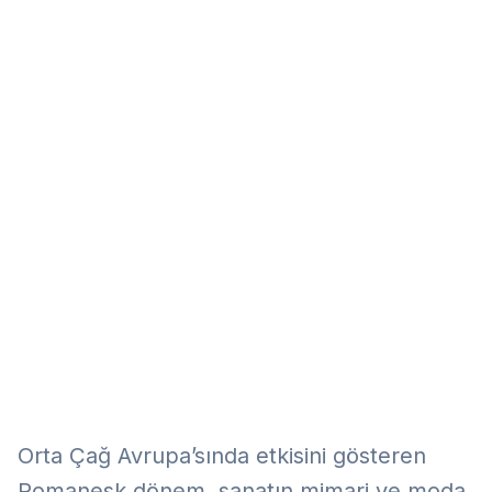
Eğitim
Kitap
Teknoloji
Keşfet
Orta Çağ Avrupa’sında etkisini gösteren
Romanesk dönem, sanatın mimari ve moda