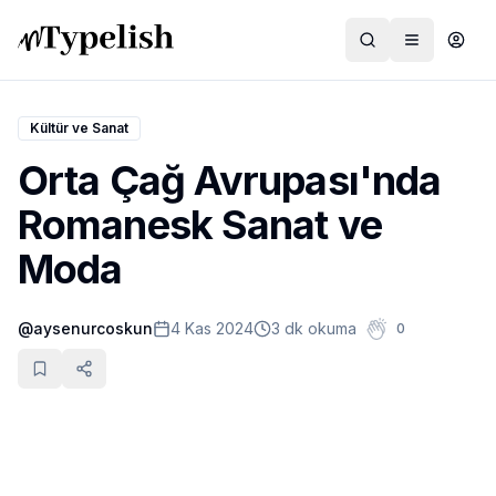
Kültür ve Sanat
Orta Çağ Avrupası'nda
Dünya
Romanesk Sanat ve
Film ve Dizi
Moda
Kültür ve Sanat
@
aysenurcoskun
4 Kas 2024
3 dk okuma
0
Sağlık
Siyaset ve Tarih
Hayvan Hakları
Feminizm