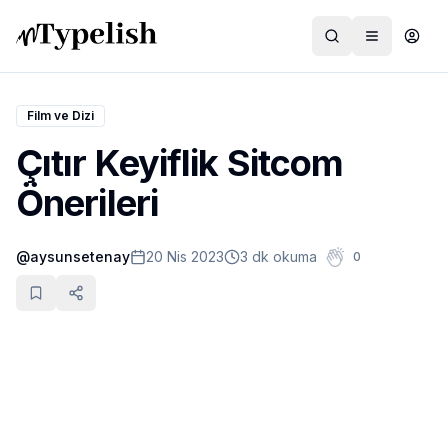
Film ve Dizi
Çıtır Keyiflik Sitcom
Dünya
Önerileri
Film ve Dizi
@
aysunsetenay
20 Nis 2023
3 dk okuma
0
Kültür ve Sanat
Sağlık
Siyaset ve Tarih
Hayvan Hakları
Feminizm