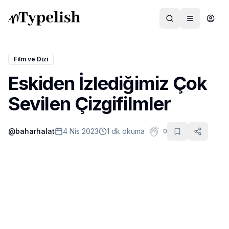
Film ve Dizi
Eskiden İzlediğimiz Çok
Dünya
Sevilen Çizgifilmler
Film ve Dizi
@
baharhalat
4 Nis 2023
1 dk okuma
0
Kültür ve Sanat
Sağlık
Siyaset ve Tarih
Hayvan Hakları
Feminizm