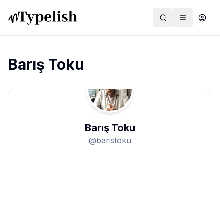
Barış Toku
Dünya
Film ve Dizi
Barış Toku
Kültür ve Sanat
@
baristoku
Sağlık
Siyaset ve Tarih
Hayvan Hakları
Feminizm