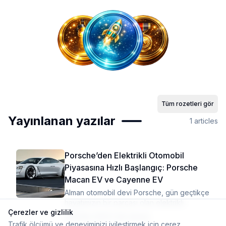
Tüm rozetleri gör
Yayınlanan yazılar
1
articles
Porsche’den Elektrikli Otomobil
Piyasasına Hızlı Başlangıç: Porsche
Macan EV ve Cayenne EV
Alman otomobil devi Porsche, gün geçtikçe
hayatımızın bir parçası olan elektrikli
Çerezler ve gizlilik
otomobiller için çalışmalarını hızlandırdı.
16 Nis 2023
·
3 dk okuma
Trafik ölçümü ve deneyiminizi iyileştirmek için çerez