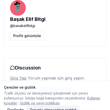
Başak Elif Bitgi
@
basakelifbitgi
Profili görüntüle
Discussion
Giriş Yap
Yorum yapmak için giriş yapın.
Çerezler ve gizlilik
Henüz yorum yok. İlk yorumu siz yapın.
Trafik ölçümü ve deneyiminizi iyileştirmek için çerez
kullanıyoruz. İsteğe bağlı kategorileri seçebilirsiniz.
Kullanım
koşulları
·
Gizlilik ve yayın politikası
Özelleştir
Zorunlu olmayanları reddet