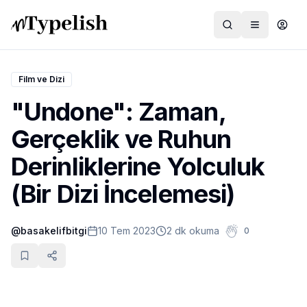
Film ve Dizi
"Undone": Zaman,
Dünya
Gerçeklik ve Ruhun
Film ve Dizi
Derinliklerine Yolculuk
Kültür ve Sanat
(Bir Dizi İncelemesi)
Sağlık
@
basakelifbitgi
10 Tem 2023
2 dk okuma
0
Siyaset ve Tarih
Hayvan Hakları
Feminizm