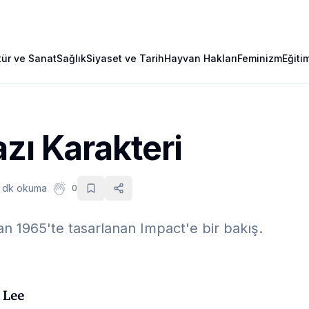
tür ve Sanat
Sağlık
Siyaset ve Tarih
Hayvan Hakları
Feminizm
Eğiti
zı Karakteri
 dk okuma
0
an 1965'te tasarlanan Impact'e bir bakış.
 Lee