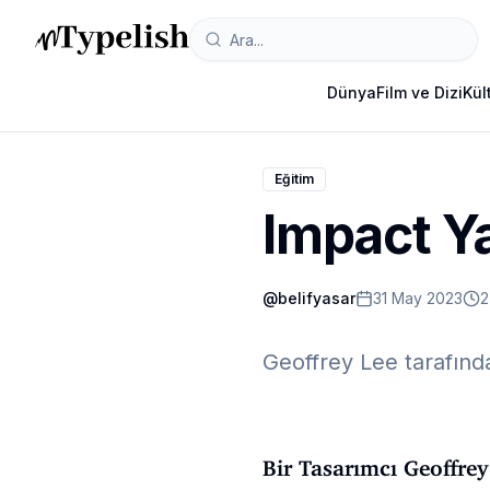
Dünya
Film ve Dizi
Kül
Eğitim
Impact Ya
@
belifyasar
31 May 2023
2
Geoffrey Lee tarafınd
Bir Tasarımcı Geoffrey