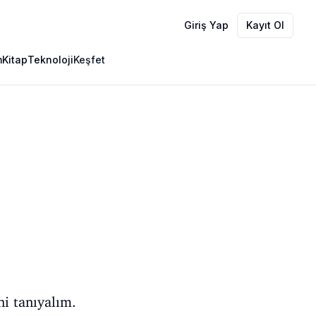
Giriş Yap
Kayıt Ol
m
Kitap
Teknoloji
Keşfet
ni tanıyalım.