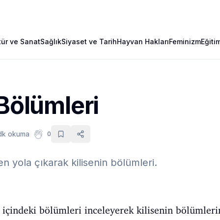
tür ve Sanat
Sağlık
Siyaset ve Tarih
Hayvan Hakları
Feminizm
Eğiti
 Bölümleri
dk okuma
0
en yola çıkarak kilisenin bölümleri.
 içindeki bölümleri inceleyerek kilisenin bölümleri