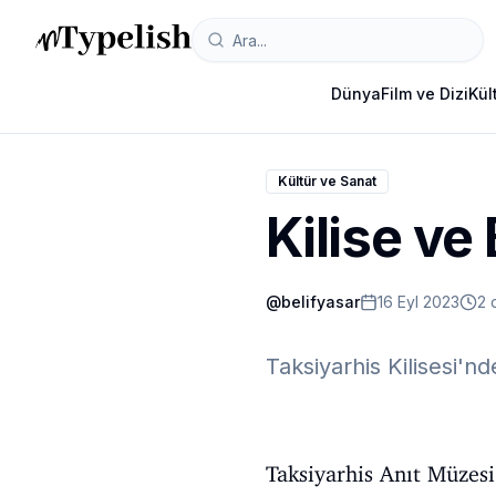
Dünya
Film ve Dizi
Kül
Kültür ve Sanat
Kilise ve
@
belifyasar
16 Eyl 2023
2 
Taksiyarhis Kilisesi'nd
Taksiyarhis Anıt Müzesi