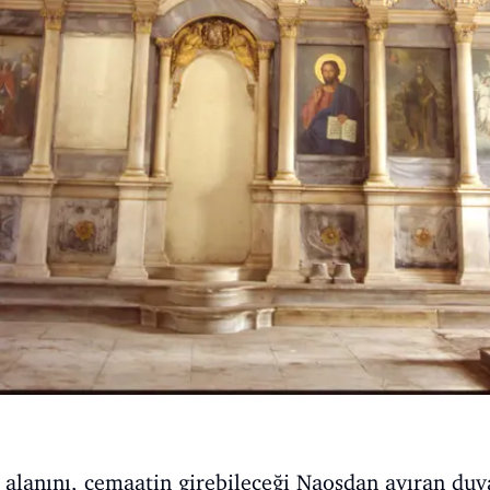
a alanını, cemaatin girebileceği Naosdan ayıran duv