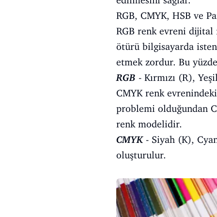
edilmesini sağlar.
RGB, CMYK, HSB ve Pant
RGB renk evreni dijital 
ötürü bilgisayarda isten
etmek zordur. Bu yüzde
RGB
- Kırmızı (R), Yeşi
CMYK renk evrenindeki K
problemi olduğundan CM
renk modelidir.
CMYK
- Siyah (K), Cyan
oluşturulur.