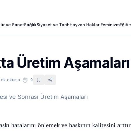
tür ve Sanat
Sağlık
Siyaset ve Tarih
Hayvan Hakları
Feminizm
Eğiti
kta Üretim Aşamaları
 dk okuma
0
cesi ve Sonrası Üretim Aşamaları
askı hatalarını önlemek ve baskının kalitesini arttı