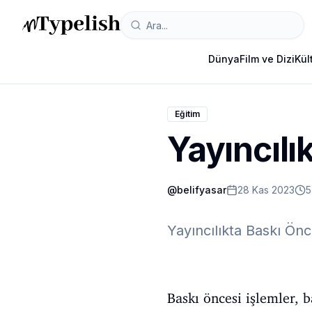
Dünya
Film ve Dizi
Kül
Eğitim
Yayıncılı
@
belifyasar
28 Kas 2023
5
Yayıncılıkta Baskı Ön
Baskı öncesi işlemler, b