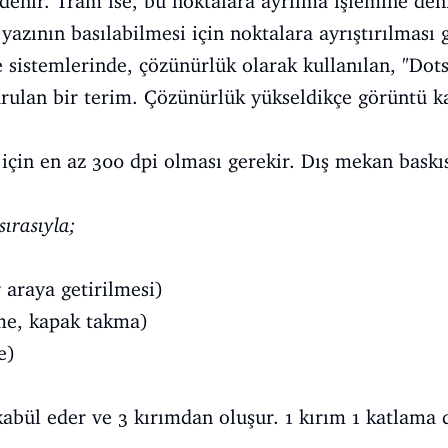
denir. Tram ise, bu noktalara ayrılma işlemine den
 yazının basılabilmesi için noktalara ayrıştırılması 
e sistemlerinde, çözünürlük olarak kullanılan, "Dots
urulan bir terim. Çözünürlük yükseldikçe görüntü ka
 için en az 300 dpi olması gerekir. Dış mekan baskıs
sırasıyla;
 araya getirilmesi)
eme, kapak takma)
e)
kabül eder ve 3 kırımdan oluşur. 1 kırım 1 katlama 