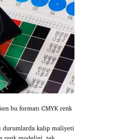
erken bu formatı CMYK renk
zı durumlarda kalıp maliyeti
e renk modelini, tek