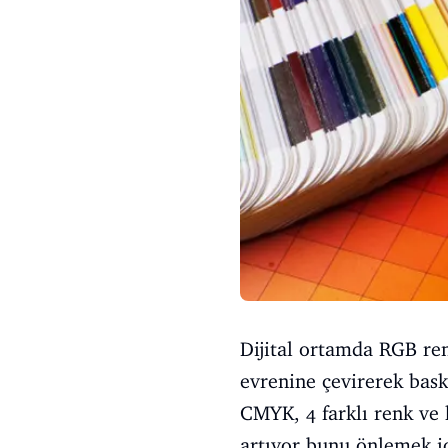
Dijital ortamda RGB re
evrenine çevirerek baskı
CMYK, 4 farklı renk ve 
artıyor bunu önlemek iç