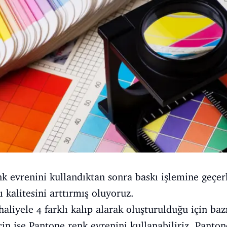
nk evrenini kullandıktan sonra baskı işlemine geç
 kalitesini arttırmış oluyoruz.
haliyele 4 farklı kalıp alarak oluşturulduğu için ba
in ise Pantone renk evrenini kullanabiliriz. Panton