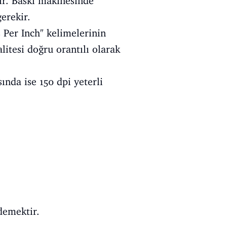
ir. Baskı makinesinde
gerekir.
 Per Inch" kelimelerinin
litesi doğru orantılı olarak
ında ise 150 dpi yeterli
demektir.