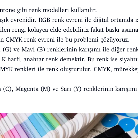
one gibi renk modelleri kullanılır.
ışık evrenidir. RGB renk evreni ile dijital ortamda 
ilen rengi kolayca elde edebiliriz fakat baskı aşam
n CMYK renk evreni ile bu problemi çözüyoruz.
l (G) ve Mavi (B) renklerinin karışımı ile diğer renk
 harfi, anahtar renk demektir. Bu renk ise siyahtır
YK renkleri ile renk oluşturulur. CMYK, mürekkep
 (C), Magenta (M) ve Sarı (Y) renklerinin karışımı 