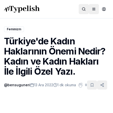
Feminizm
Türkiye'de Kadın
Dünya
Haklarının Önemi Nedir?
Film ve Dizi
Kadın ve Kadın Hakları
Kültür ve Sanat
İle İlgili Özel Yazı.
Sağlık
@
bensuguneri
13 Ara 2022
1 dk okuma
0
Siyaset ve Tarih
Hayvan Hakları
Feminizm