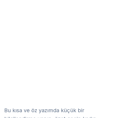
Eğitim
Kitap
Teknoloji
Keşfet
Bu kısa ve öz yazımda küçük bir