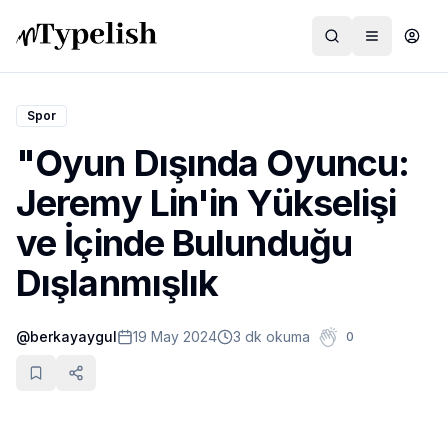
Spor
"Oyun Dışında Oyuncu:
Dünya
Jeremy Lin'in Yükselişi
Film ve Dizi
ve İçinde Bulunduğu
Kültür ve Sanat
Dışlanmışlık
Sağlık
@
berkayaygul
19 May 2024
3 dk okuma
0
Siyaset ve Tarih
Hayvan Hakları
Feminizm