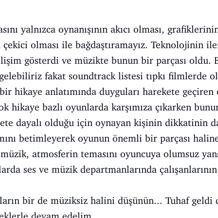
asını yalnızca oynanışının akıcı olması, grafiklerin
 çekici olması ile bağdaştıramayız. Teknolojinin il
gelişim gösterdi ve müzikte bunun bir parçası oldu
ebiliriz fakat soundtrack listesi tıpkı filmlerde o
 bir hikaye anlatımında duyguları harekete geçiren
ok hikaye bazlı oyunlarda karşımıza çıkarken bunu
te dayalı olduğu için oynayan kişinin dikkatinin 
mını betimleyerek oyunun önemli bir parçası halin
üzik, atmosferin temasını oyuncuya olumsuz yans
larda ses ve müzik departmanlarında çalışanlarının 
arın bir de müziksiz halini düşünün... Tuhaf geldi 
neklerle devam edelim.