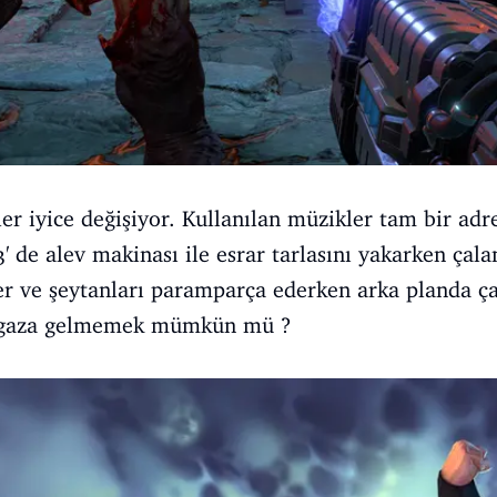
şler iyice değişiyor. Kullanılan müzikler tam bir a
3' de alev makinası ile esrar tarlasını yakarken çal
ler ve şeytanları paramparça ederken arka planda ç
e gaza gelmemek mümkün mü ?