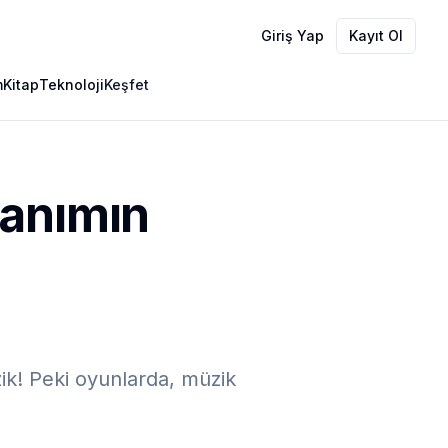
Giriş Yap
Kayıt Ol
m
Kitap
Teknoloji
Keşfet
lanımın
ik! Peki oyunlarda, müzik