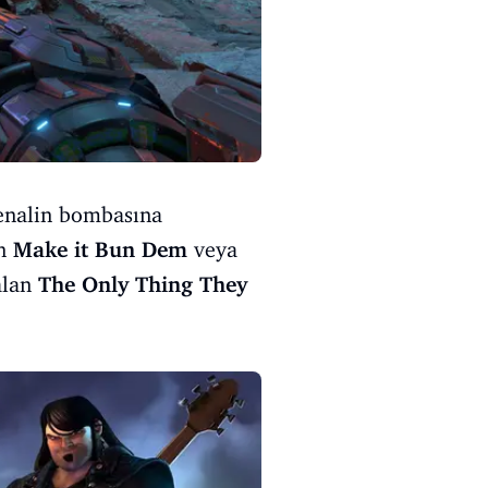
drenalin bombasına
an
Make it Bun Dem
veya
alan
The Only Thing They