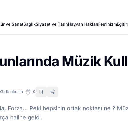
tür ve Sanat
Sağlık
Siyaset ve Tarih
Hayvan Hakları
Feminizm
Eğiti
unlarında Müzik Kul
3 dk okuma
0
, Forza... Peki hepsinin ortak noktası ne ? Müz
ça haline geldi.