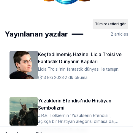
Tüm rozetleri gör
Yayınlanan yazılar
2
articles
Keşfedilmemiş Hazine: Licia Troisi ve
Fantastik Dünyanın Kapıları
Licia Troisi'nin fantastik dünyası ile tanışın.
13 Eki 2023
·
2 dk okuma
Yüzüklerin Efendisi'nde Hristiyan
Sembolizmi
J.R.R. Tolkien'in 'Yüzüklerin Efendisi',
açıkça bir Hristiyan alegorisi olmasa da,
Hristiyan bağlamında yorumlanabilen
13 Eki 2023
·
2 dk okuma