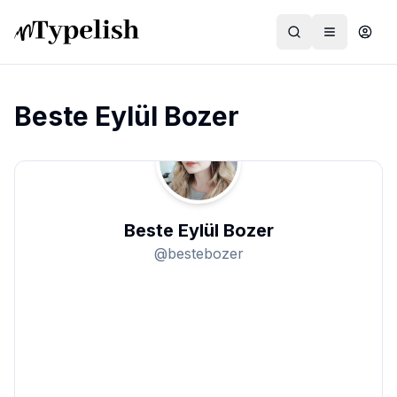
Beste Eylül Bozer
Dünya
Film ve Dizi
Beste Eylül Bozer
Kültür ve Sanat
@
bestebozer
Sağlık
Siyaset ve Tarih
Hayvan Hakları
Feminizm