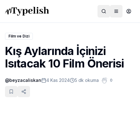
Film ve Dizi
Kış Aylarında İçinizi
Dünya
Isıtacak 10 Film Önerisi
Film ve Dizi
@
beyzacaliskan
4 Kas 2024
5 dk okuma
0
Kültür ve Sanat
Sağlık
Siyaset ve Tarih
Hayvan Hakları
Feminizm