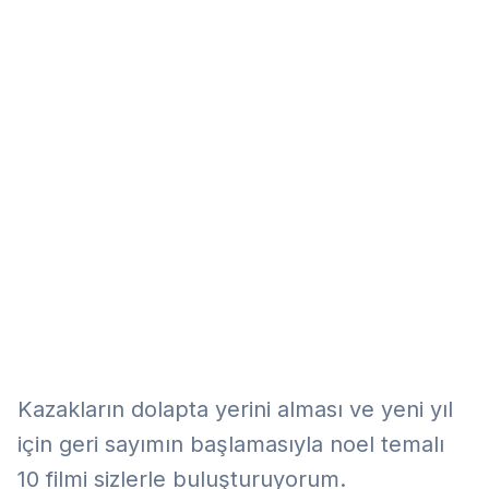
Eğitim
Kitap
Teknoloji
Keşfet
Kazakların dolapta yerini alması ve yeni yıl
için geri sayımın başlamasıyla noel temalı
10 filmi sizlerle buluşturuyorum.