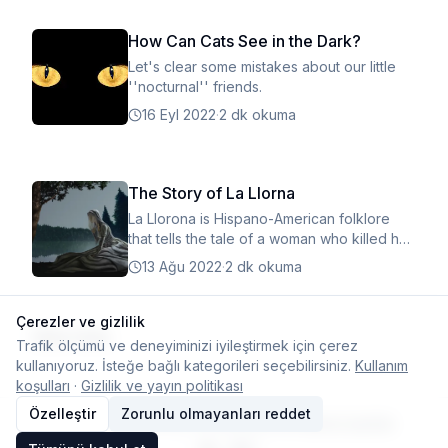
How Can Cats See in the Dark?
Let's clear some mistakes about our little
''nocturnal'' friends.
16 Eyl 2022
·
2 dk okuma
The Story of La Llorna
La Llorona is Hispano-American folklore
that tells the tale of a woman who killed her
children.
13 Ağu 2022
·
2 dk okuma
Çerezler ve gizlilik
Daha fazla
Trafik ölçümü ve deneyiminizi iyileştirmek için çerez
kullanıyoruz. İsteğe bağlı kategorileri seçebilirsiniz.
Kullanım
koşulları
·
Gizlilik ve yayın politikası
Özelleştir
Zorunlu olmayanları reddet
© 2026 Typelish
Ana Sayfa
Ekip
İletişim
Çerez ayarları