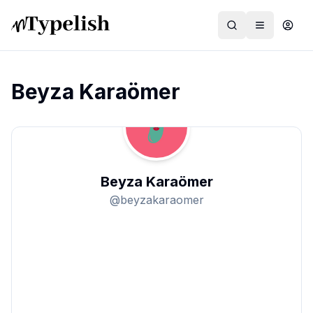
Beyza Karaömer
Dünya
Film ve Dizi
Beyza Karaömer
Kültür ve Sanat
@
beyzakaraomer
Sağlık
Siyaset ve Tarih
Hayvan Hakları
Feminizm