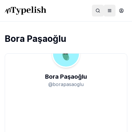
Bora Paşaoğlu
Dünya
Film ve Dizi
Bora Paşaoğlu
Kültür ve Sanat
@
borapasaoglu
Sağlık
Siyaset ve Tarih
Hayvan Hakları
Feminizm