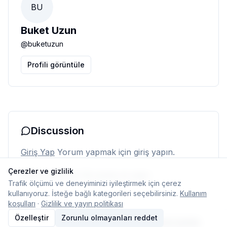
BU
Buket Uzun
@
buketuzun
Profili görüntüle
Discussion
Giriş Yap
Yorum yapmak için giriş yapın.
Çerezler ve gizlilik
Henüz yorum yok. İlk yorumu siz yapın.
Trafik ölçümü ve deneyiminizi iyileştirmek için çerez
kullanıyoruz. İsteğe bağlı kategorileri seçebilirsiniz.
Kullanım
koşulları
·
Gizlilik ve yayın politikası
Özelleştir
Zorunlu olmayanları reddet
© 2026 Typelish
Ana Sayfa
Ekip
İletişim
Çerez ayarları