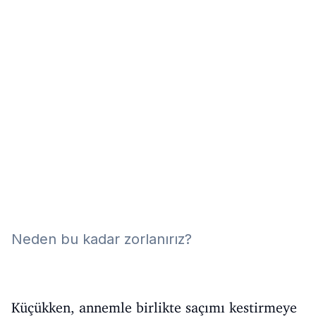
Eğitim
Kitap
Teknoloji
Keşfet
Neden bu kadar zorlanırız?
Küçükken, annemle birlikte saçımı kestirmeye