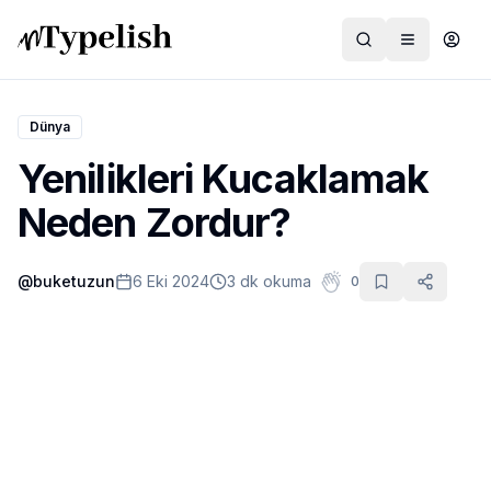
Dünya
Yenilikleri Kucaklamak
Dünya
Neden Zordur?
Film ve Dizi
@
buketuzun
6 Eki 2024
3 dk okuma
0
Kültür ve Sanat
Sağlık
Siyaset ve Tarih
Hayvan Hakları
Feminizm