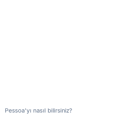
Eğitim
Kitap
Teknoloji
Keşfet
Pessoa'yı nasıl bilirsiniz?