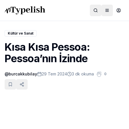
Kültür ve Sanat
Kısa Kısa Pessoa:
Dünya
Pessoa’nın İzinde
Film ve Dizi
@
burcakkubilay
29 Tem 2024
3 dk okuma
0
Kültür ve Sanat
Sağlık
Siyaset ve Tarih
Hayvan Hakları
Feminizm