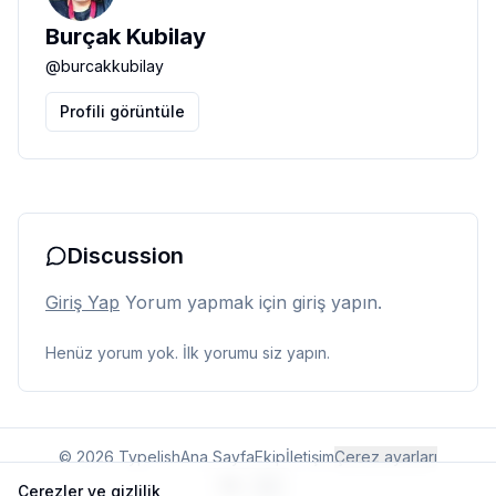
Burçak Kubilay
@
burcakkubilay
Profili görüntüle
Discussion
Giriş Yap
Yorum yapmak için giriş yapın.
Henüz yorum yok. İlk yorumu siz yapın.
© 2026 Typelish
Ana Sayfa
Ekip
İletişim
Çerez ayarları
TR
EN
Çerezler ve gizlilik