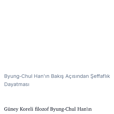
Eğitim
Kitap
Teknoloji
Keşfet
Byung-Chul Han'ın Bakış Açısından Şeffaflık
Dayatması
Güney Koreli filozof Byung-Chul Han'ın