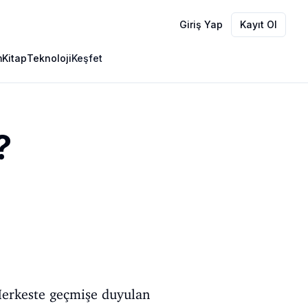
Giriş Yap
Kayıt Ol
m
Kitap
Teknoloji
Keşfet
?
Herkeste geçmişe duyulan