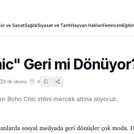
tür ve Sanat
Sağlık
Siyaset ve Tarih
Hayvan Hakları
Feminizm
Eğiti
ic" Geri mi Dönüyor
2 dk okuma
0
en Boho Chic stilini mercek altına alıyoruz.
manlarda sosyal medyada geri dönüşler çok moda. 