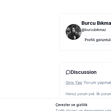
Burcu Bıkm
@
burcubikmaz
Profili görüntü
Discussion
Giriş Yap
Yorum yapmak i
Henüz yorum yok. İlk yorumu
Çerezler ve gizlilik
Trafik ölçümü ve deneyiminizi iyile