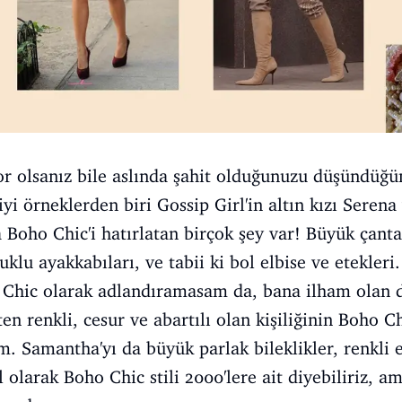
r olsanız bile aslında şahit olduğunuzu düşündüğüm
yi örneklerden biri Gossip Girl'in altın kızı Seren
 Boho Chic'i hatırlatan birçok şey var! Büyük çanta
klu ayakkabıları, ve tabii ki bol elbise ve etekleri.
o Chic olarak adlandıramasam da, bana ilham olan 
n renkli, cesur ve abartılı olan kişiliğinin Boho Ch
. Samantha'yı da büyük parlak bileklikler, renkli e
arak Boho Chic stili 2000'lere ait diyebiliriz, am