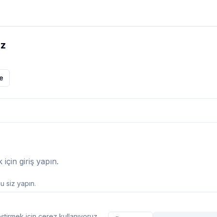
az
le
çin giriş yapın.
 siz yapın.
ştirmek için çerez kullanıyoruz.