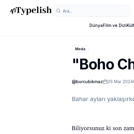
Dünya
Film ve Dizi
Kül
Moda
"Boho Ch
@
burcubikmaz
26 Mar 2024
Bahar ayları yaklaşırk
Biliyorsunuz ki son za