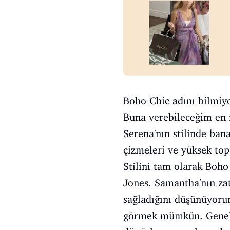
Boho Chic adını bilmiyo
Buna verebileceğim en i
Serena'nın stilinde bana
çizmeleri ve yüksek topu
Stilini tam olarak Boh
Jones. Samantha'nın zate
sağladığını düşünüyorum
görmek mümkün. Genel ol