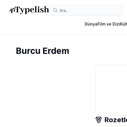
Dünya
Film ve Dizi
Kül
Burcu Erdem
Rozetl