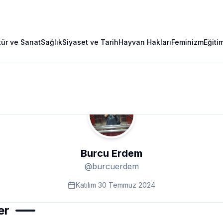
tür ve Sanat
Sağlık
Siyaset ve Tarih
Hayvan Hakları
Feminizm
Eğiti
Burcu Erdem
@
burcuerdem
Katılım
30 Temmuz 2024
er