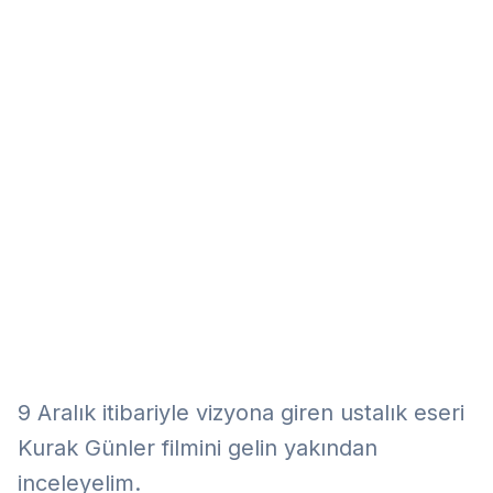
Eğitim
Kitap
Teknoloji
Keşfet
9 Aralık itibariyle vizyona giren ustalık eseri
Kurak Günler filmini gelin yakından
inceleyelim.