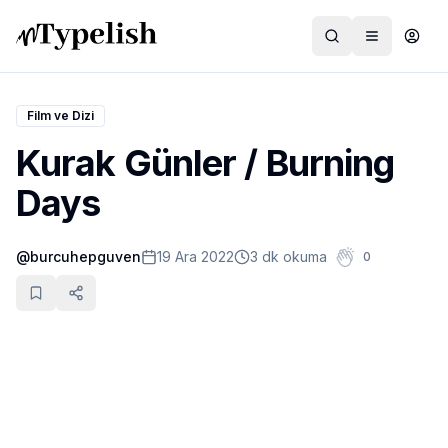
Film ve Dizi
Kurak Günler / Burning
Dünya
Days
Film ve Dizi
@
burcuhepguven
19 Ara 2022
3 dk okuma
0
Kültür ve Sanat
Sağlık
Siyaset ve Tarih
Hayvan Hakları
Feminizm